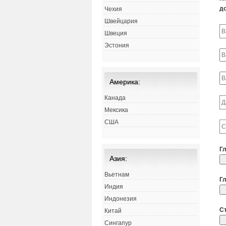
д
Чехия
Швейцария
Швеция
Эстония
Америка:
Канада
Мексика
США
Г
Азия:
Вьетнам
Г
Индия
Индонезия
С
Китай
Сингапур