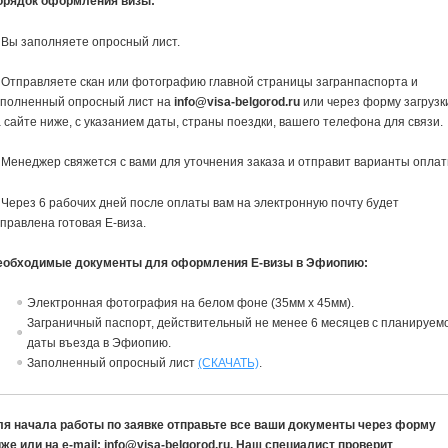
орядок оформления визы:
 Вы заполняете опросный лист.
 Отправляете скан или фотографию главной страницы загранпаспорта и
аполненный опросный лист на
info@visa-belgorod.ru
или через форму загрузк
 сайте ниже, с указанием даты, страны поездки, вашего телефона для связи.
 Менеджер свяжется с вами для уточнения заказа и отправит варианты оплат
 Через 6 рабочих дней после оплаты вам на электронную почту будет
правлена готовая Е-виза.
еобходимые документы для оформления Е-визы в Эфиопию:
Электронная фотография на белом фоне (35мм х 45мм).
Заграничный паспорт, действительный не менее 6 месяцев с планируем
даты въезда в Эфиопию.
Заполненный опросный лист
(СКАЧАТЬ)
.
ля начала работы по заявке отправьте все ваши документы через форму
же или на e-mail: info@visa-belgorod.ru. Наш специалист проверит