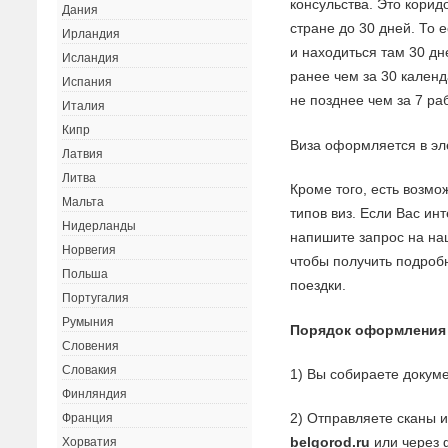
консульства. Это корид
Дания
стране до 30 дней. То 
Ирландия
и находиться там 30 дн
Исландия
ранее чем за 30 кален
Испания
не позднее чем за 7 ра
Италия
Кипр
Виза оформляется в эле
Латвия
Литва
Кроме того, есть возмо
Мальта
типов виз. Если Вас ин
Нидерланды
напишите запрос на на
Норвегия
чтобы получить подроб
Польша
поездки.
Португалия
Румыния
Порядок оформления
Словения
Словакия
1) Вы собираете докуме
Финляндия
2) Отправляете сканы 
Франция
belgorod.ru
или через 
Хорватия