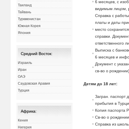
6 месяцев, с изо
Таиланд
видимым лицом, 
Тайвань
Справка с работы
Туркменистан
платы и даты при
Южная Корея
место сохранится
Япония
справки. Докумен
ответственного л
Выписка с банков
Средний Восток:
6 месяцев и инфо
Израиль
Документ с указа
Иран
св-во о рождении)
ОАЭ
Детям до 18 лет:
Саудовская Аравия
Турция
Загран. паспорт 
прибытия в Турци
Копия паспорта Р
Африка:
Св-во о рождении
Кения
Справка из школы
Нигерия