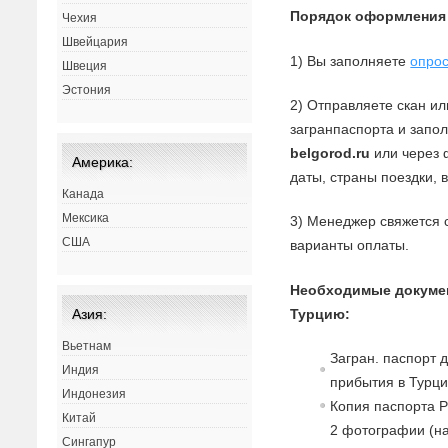
Порядок оформления
Чехия
Швейцария
1) Вы заполняете
опрос
Швеция
Эстония
2) Отправляете скан и
загранпаспорта и запо
belgorod.ru
или через 
Америка:
даты, страны поездки, 
Канада
Мексика
3) Менеджер свяжется с
США
варианты оплаты.
Необходимые докумен
Турцию:
Азия:
Вьетнам
Загран. паспорт 
Индия
прибытия в Турци
Индонезия
Копия паспорта Р
Китай
2 фотографии (н
Сингапур