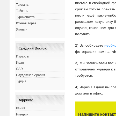
письмо в свободной фо
Таиланд
срок вы хотите поехать
Тайвань
и/или ещё какие-ли
Туркменистан
расскажем какую визу 
Южная Корея
случае, какие нам для 
Япония
получить.
2) Вы собираете
необх
Средний Восток:
фотографии нам на
in
Израиль
Иран
3) Мы записываем вас 
ОАЭ
отправляем курьера к 
Саудовская Аравия
требуется.
Турция
4) Через 10 дней вы по
дом или в офис.
Африка:
Кения
Напишите контак
Нигерия