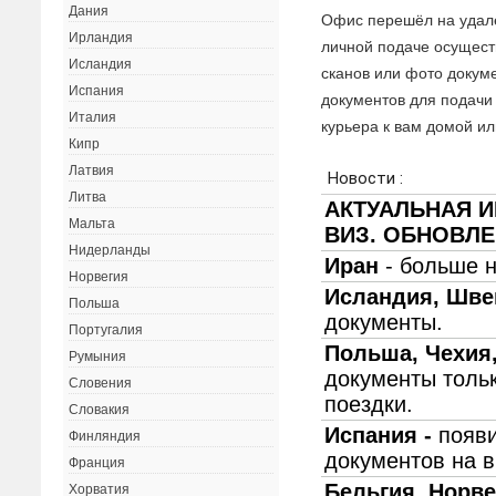
Дания
Офис перешёл на удалё
Ирландия
личной подаче осущест
Исландия
сканов или фото докуме
Испания
документов для подачи 
Италия
курьера к вам домой ил
Кипр
Латвия
Литва
Мальта
Нидерланды
Норвегия
Польша
Португалия
Румыния
Словения
Словакия
Финляндия
Франция
Хорватия